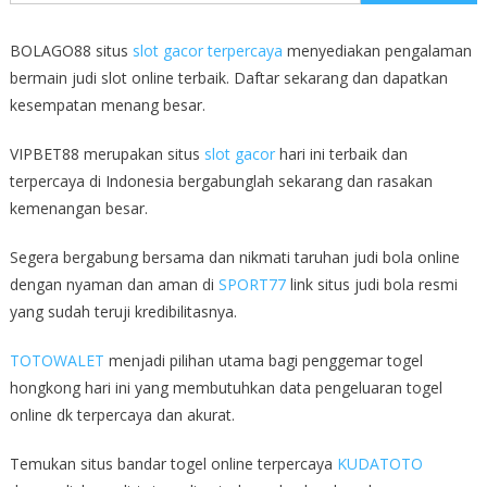
for:
BOLAGO88 situs
slot gacor terpercaya
menyediakan pengalaman
bermain judi slot online terbaik. Daftar sekarang dan dapatkan
kesempatan menang besar.
VIPBET88 merupakan situs
slot gacor
hari ini terbaik dan
terpercaya di Indonesia bergabunglah sekarang dan rasakan
kemenangan besar.
Segera bergabung bersama dan nikmati taruhan judi bola online
dengan nyaman dan aman di
SPORT77
link situs judi bola resmi
yang sudah teruji kredibilitasnya.
TOTOWALET
menjadi pilihan utama bagi penggemar togel
hongkong hari ini yang membutuhkan data pengeluaran togel
online dk terpercaya dan akurat.
Temukan situs bandar togel online terpercaya
KUDATOTO