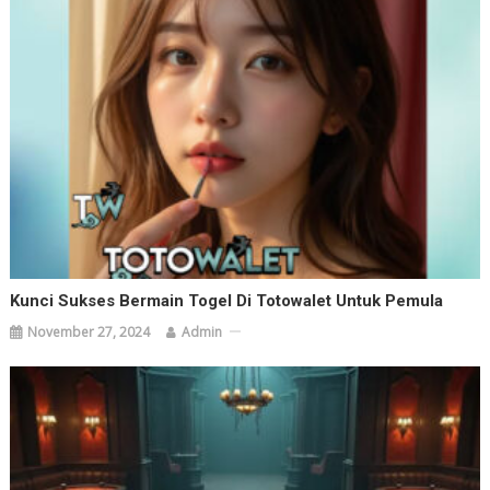
Kunci Sukses Bermain Togel Di Totowalet Untuk Pemula
November 27, 2024
Admin