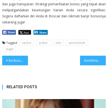
dan juga transparan. Strategi pemanfaatan bonus yang tepat akan
melipatgandakan keuntungan harian Anda secara signifikan.
Segera daftarkan diri Anda di Boscair dan nikmati banjir bonusnya
sekarang juga!
Post
Share
Share
Tagged
casino
poker
slot
sportsbook
togel
Post
Berburu Promo Menarik dan Bonus Event Spesial Taruhan Bola di Situs Clubjudi
Kombinasi Pola Gacor dan Keberuntungan: Formula Menang Mutlak di Boskuda
navigation
RELATED POSTS