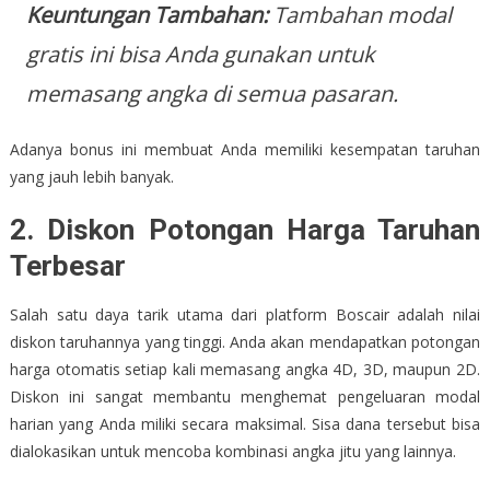
Keuntungan Tambahan:
Tambahan modal
gratis ini bisa Anda gunakan untuk
memasang angka di semua pasaran.
Adanya bonus ini membuat Anda memiliki kesempatan taruhan
yang jauh lebih banyak.
2. Diskon Potongan Harga Taruhan
Terbesar
Salah satu daya tarik utama dari platform Boscair adalah nilai
diskon taruhannya yang tinggi. Anda akan mendapatkan potongan
harga otomatis setiap kali memasang angka 4D, 3D, maupun 2D.
Diskon ini sangat membantu menghemat pengeluaran modal
harian yang Anda miliki secara maksimal. Sisa dana tersebut bisa
dialokasikan untuk mencoba kombinasi angka jitu yang lainnya.