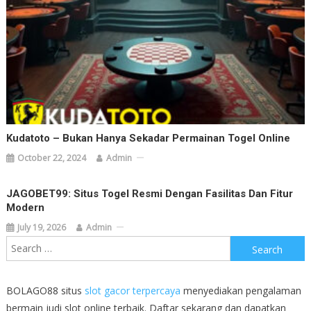
Kudatoto – Bukan Hanya Sekadar Permainan Togel Online
October 22, 2024
Admin
JAGOBET99: Situs Togel Resmi Dengan Fasilitas Dan Fitur
Modern
July 19, 2026
Admin
Search
for:
BOLAGO88 situs
slot gacor terpercaya
menyediakan pengalaman
bermain judi slot online terbaik. Daftar sekarang dan dapatkan