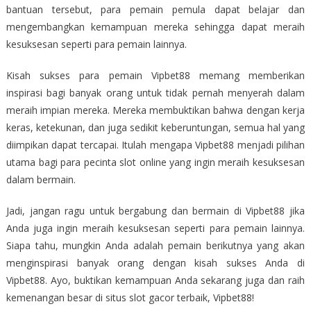
bantuan tersebut, para pemain pemula dapat belajar dan
mengembangkan kemampuan mereka sehingga dapat meraih
kesuksesan seperti para pemain lainnya.
Kisah sukses para pemain Vipbet88 memang memberikan
inspirasi bagi banyak orang untuk tidak pernah menyerah dalam
meraih impian mereka. Mereka membuktikan bahwa dengan kerja
keras, ketekunan, dan juga sedikit keberuntungan, semua hal yang
diimpikan dapat tercapai. Itulah mengapa Vipbet88 menjadi pilihan
utama bagi para pecinta slot online yang ingin meraih kesuksesan
dalam bermain.
Jadi, jangan ragu untuk bergabung dan bermain di Vipbet88 jika
Anda juga ingin meraih kesuksesan seperti para pemain lainnya.
Siapa tahu, mungkin Anda adalah pemain berikutnya yang akan
menginspirasi banyak orang dengan kisah sukses Anda di
Vipbet88. Ayo, buktikan kemampuan Anda sekarang juga dan raih
kemenangan besar di situs slot gacor terbaik, Vipbet88!