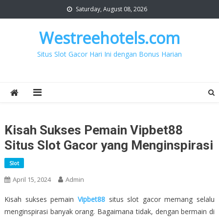
Skip
Saturday, August 08, 2026
to
content
Westreehotels.com
Situs Slot Gacor Hari Ini dengan Bonus Harian
Kisah Sukses Pemain Vipbet88
Situs Slot Gacor yang Menginspirasi
Slot
April 15, 2024
Admin
Kisah sukses pemain
Vipbet88
situs slot gacor memang selalu
menginspirasi banyak orang. Bagaimana tidak, dengan bermain di