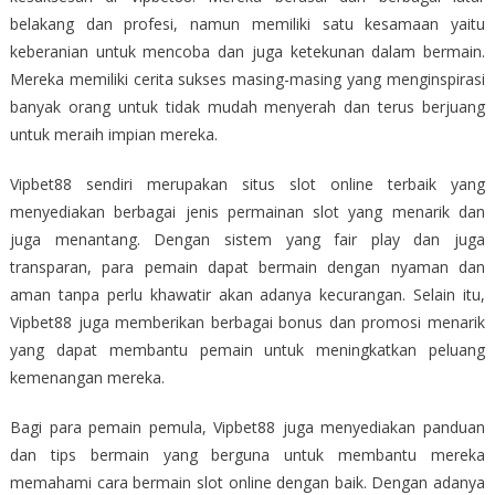
belakang dan profesi, namun memiliki satu kesamaan yaitu
keberanian untuk mencoba dan juga ketekunan dalam bermain.
Mereka memiliki cerita sukses masing-masing yang menginspirasi
banyak orang untuk tidak mudah menyerah dan terus berjuang
untuk meraih impian mereka.
Vipbet88 sendiri merupakan situs slot online terbaik yang
menyediakan berbagai jenis permainan slot yang menarik dan
juga menantang. Dengan sistem yang fair play dan juga
transparan, para pemain dapat bermain dengan nyaman dan
aman tanpa perlu khawatir akan adanya kecurangan. Selain itu,
Vipbet88 juga memberikan berbagai bonus dan promosi menarik
yang dapat membantu pemain untuk meningkatkan peluang
kemenangan mereka.
Bagi para pemain pemula, Vipbet88 juga menyediakan panduan
dan tips bermain yang berguna untuk membantu mereka
memahami cara bermain slot online dengan baik. Dengan adanya