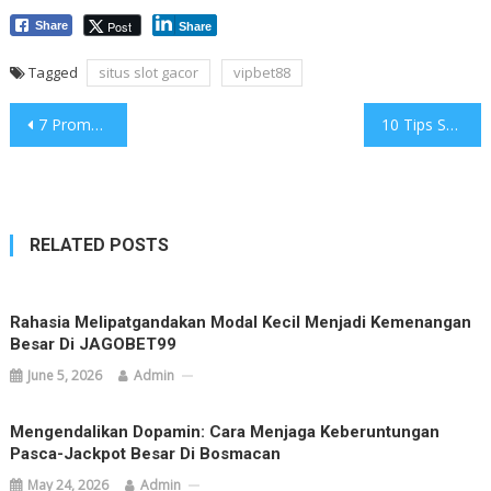
Post
Share
Share
Tagged
situs slot gacor
vipbet88
Post
7 Promo Bonus Menarik di Situs Slot Online Terpercaya
10 Tips Sukses Bermain di Situs Slot Gacor Malam Ini
navigation
RELATED POSTS
Rahasia Melipatgandakan Modal Kecil Menjadi Kemenangan
Besar Di JAGOBET99
June 5, 2026
Admin
Mengendalikan Dopamin: Cara Menjaga Keberuntungan
Pasca-Jackpot Besar Di Bosmacan
May 24, 2026
Admin