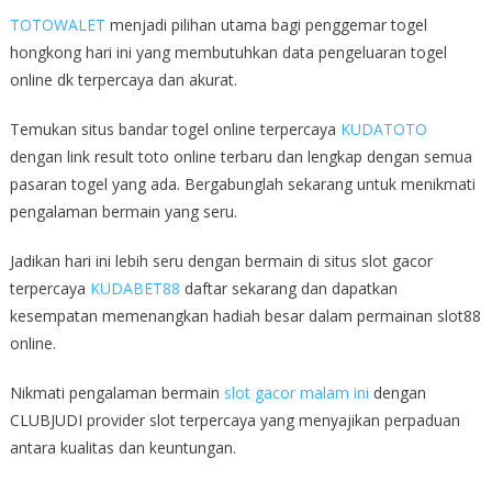
TOTOWALET
menjadi pilihan utama bagi penggemar togel
hongkong hari ini yang membutuhkan data pengeluaran togel
online dk terpercaya dan akurat.
Temukan situs bandar togel online terpercaya
KUDATOTO
dengan link result toto online terbaru dan lengkap dengan semua
pasaran togel yang ada. Bergabunglah sekarang untuk menikmati
pengalaman bermain yang seru.
Jadikan hari ini lebih seru dengan bermain di situs slot gacor
terpercaya
KUDABET88
daftar sekarang dan dapatkan
kesempatan memenangkan hadiah besar dalam permainan slot88
online.
Nikmati pengalaman bermain
slot gacor malam ini
dengan
CLUBJUDI provider slot terpercaya yang menyajikan perpaduan
antara kualitas dan keuntungan.