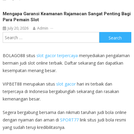
Mengapa Garansi Keamanan Rajamacan Sangat Penting Bagi
Para Pemain Slot
July 20, 2026
Admin
Search
for:
BOLAGO88 situs
slot gacor terpercaya
menyediakan pengalaman
bermain judi slot online terbaik. Daftar sekarang dan dapatkan
kesempatan menang besar.
VIPBET88 merupakan situs
slot gacor
hari ini terbaik dan
terpercaya di Indonesia bergabunglah sekarang dan rasakan
kemenangan besar.
Segera bergabung bersama dan nikmati taruhan judi bola online
dengan nyaman dan aman di
SPORT77
link situs judi bola resmi
yang sudah teruji kredibilitasnya.