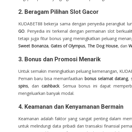
2.
Beragam Pilihan Slot Gacor
KUDABET88 bekerja sama dengan penyedia perangkat lun
GO
. Penyedia ini terkenal dengan permainan slot berku
tetapi juga fitur bonus yang meningkatkan peluang menan
Sweet Bonanza
,
Gates of Olympus
,
The Dog House
, dan
W
3.
Bonus dan Promosi Menarik
Untuk semakin meningkatkan peluang kemenangan, KUDA
Pemain baru bisa memanfaatkan
bonus selamat datang
,
spins
, dan
cashback
. Semua bonus ini dapat memperb
mengeluarkan banyak modal.
4.
Keamanan dan Kenyamanan Bermain
Keamanan adalah faktor yang sangat penting dalam memi
untuk melindungi data pribadi dan transaksi finansial p