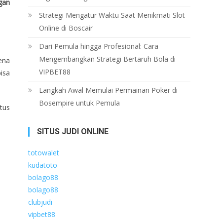
gan
Strategi Mengatur Waktu Saat Menikmati Slot
Online di Boscair
Dari Pemula hingga Profesional: Cara
Mengembangkan Strategi Bertaruh Bola di
ena
VIPBET88
isa
Langkah Awal Memulai Permainan Poker di
Bosempire untuk Pemula
tus
SITUS JUDI ONLINE
totowalet
kudatoto
bolago88
bolago88
clubjudi
vipbet88