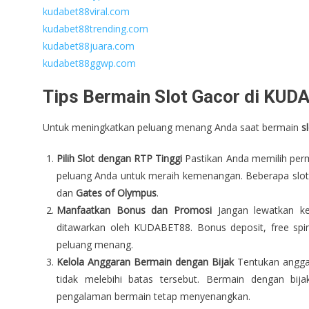
kudabet88viral.com
kudabet88trending.com
kudabet88juara.com
kudabet88ggwp.com
Tips Bermain Slot Gacor di KU
Untuk meningkatkan peluang menang Anda saat bermain
s
Pilih Slot dengan RTP Tinggi
Pastikan Anda memilih perm
peluang Anda untuk meraih kemenangan. Beberapa slot
dan
Gates of Olympus
.
Manfaatkan Bonus dan Promosi
Jangan lewatkan k
ditawarkan oleh KUDABET88. Bonus deposit, free sp
peluang menang.
Kelola Anggaran Bermain dengan Bijak
Tentukan angga
tidak melebihi batas tersebut. Bermain dengan b
pengalaman bermain tetap menyenangkan.