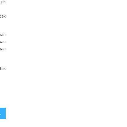
sin
dak
ihan
kan
gan
tuk
yang Sangat Besar