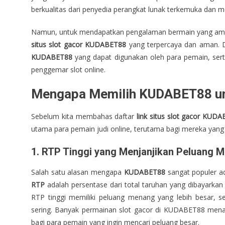
berkualitas dari penyedia perangkat lunak terkemuka dan
Namun, untuk mendapatkan pengalaman bermain yang am
situs slot gacor KUDABET88
yang terpercaya dan aman. D
KUDABET88
yang dapat digunakan oleh para pemain, ser
penggemar slot online.
Mengapa Memilih KUDABET88 un
Sebelum kita membahas daftar
link situs slot gacor KUD
utama para pemain judi online, terutama bagi mereka yang
1.
RTP Tinggi yang Menjanjikan Peluang 
Salah satu alasan mengapa
KUDABET88
sangat populer a
RTP
adalah persentase dari total taruhan yang dibayark
RTP tinggi memiliki peluang menang yang lebih besar, 
sering. Banyak permainan slot gacor di KUDABET88 menawa
bagi para pemain yang ingin mencari peluang besar.