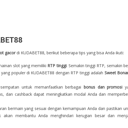
DABET88
lot gacor
di KUDABET88, berikut beberapa tips yang bisa Anda ikuti:
ainan slot yang memiliki
RTP tinggi
. Semakin tinggi RTP, semakin be
 yang populer di KUDABET88 dengan RTP tinggi adalah
Sweet Bona
esempatan untuk memanfaatkan berbagai
bonus dan promosi
y
ins, dan cashback dapat meningkatkan modal Anda dan memperbe
ran bermain yang sesuai dengan kemampuan Anda dan pastikan un
ijak akan membantu Anda menghindari kerugian besar dan menj