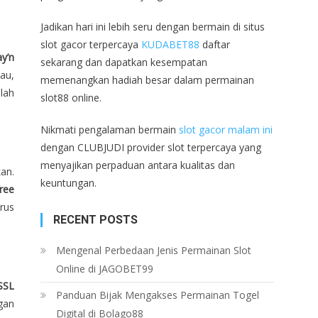
Jadikan hari ini lebih seru dengan bermain di situs
slot gacor terpercaya
KUDABET88
daftar
ay’n
sekarang dan dapatkan kesempatan
au,
memenangkan hadiah besar dalam permainan
lah
slot88 online.
Nikmati pengalaman bermain
slot gacor malam ini
dengan CLUBJUDI provider slot terpercaya yang
menyajikan perpaduan antara kualitas dan
an.
keuntungan.
free
rus
RECENT POSTS
Mengenal Perbedaan Jenis Permainan Slot
Online di JAGOBET99
 SSL
Panduan Bijak Mengakses Permainan Togel
gan
Digital di Bolago88