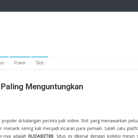
no
Poker
Slot
 Paling Menguntungkan
 populer di kalangan pecinta judi online. Slot yang menawarkan pelu
r menarik sering kali menjadi incaran para pemain. Salah satu platf
or-nya adalah
KUDABET88
. Situs ini dikenal dengan koleksi mesin 