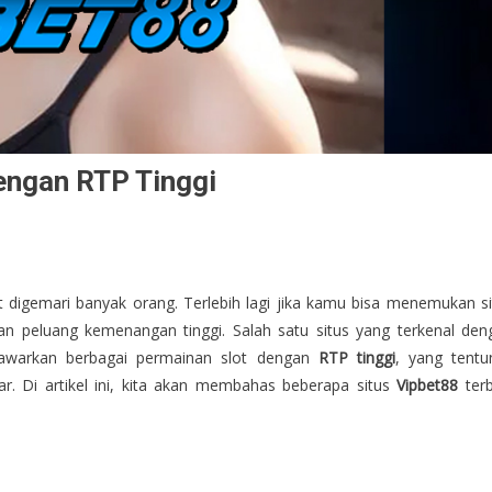
dengan RTP Tinggi
t digemari banyak orang. Terlebih lagi jika kamu bisa menemukan si
an peluang kemenangan tinggi. Salah satu situs yang terkenal den
nawarkan berbagai permainan slot dengan
RTP tinggi
, yang tentu
 Di artikel ini, kita akan membahas beberapa situs
Vipbet88
terb