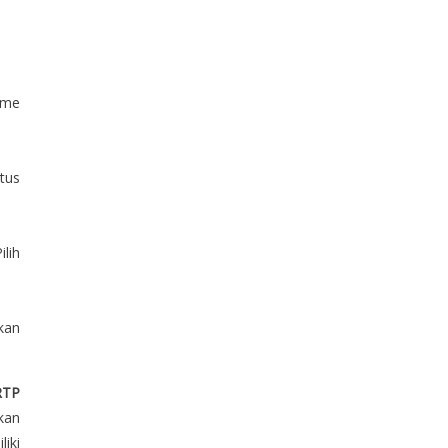
ame
tus
lih
kan
RTP
kan
iki