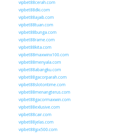
vipbet88cerah.com
vipbet88dki.com
vipbet88ajaib.com
vipbet88tuan.com
vipbet88bunga.com
vipbet88rame.com
vipbet88kita.com
vipbet88maxwinx100.com
vipbet88menyala.com
vipbet88abangku.com
vipbet88gacorparah.com
vipbet88slotontime.com
vipbet88menangterus.com
vipbet88gacormaxwin.com
vipbet88exlusive.com
vipbet88cair.com
vipbet88jelas.com
vipbet88jpx500.com