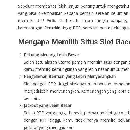
Sebelum membahas lebih lanjut, penting untuk mengetahui
yang bisa dikembalikan kepada pemain setelah sejumlah 
memiliki RTP 96%, itu berarti dalam jangka panjang,
kemenangan. Semakin tinggi RTP, semakin besar peluang
Mengapa Memilih Situs Slot Gac
Peluang Menang Lebih Besar
Salah satu alasan utama pemain memilih situs dengan
kamu memiliki kemungkinan yang lebih besar untuk men
Pengalaman Bermain yang Lebih Menyenangkan
Slot dengan RTP tinggi biasanya memberikan kemenan
menjadi lebih menyenangkan. Kemenangan yang lebih 
bermain.
Jackpot yang Lebih Besar
Selain RTP yang tinggi, banyak permainan slot gacor d
dengan RTP tinggi, kamu tidak hanya memiliki pelu
jackpot yang menggiurkan.