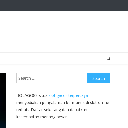
Search
for:
BOLAGO88 situs
slot gacor terpercaya
menyediakan pengalaman bermain judi slot online
terbaik. Daftar sekarang dan dapatkan
kesempatan menang besar.