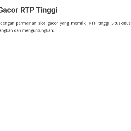
 Gacor RTP Tinggi
dengan permainan slot gacor yang memiliki RTP tinggi. Situs-situs 
nangkan dan menguntungkan: