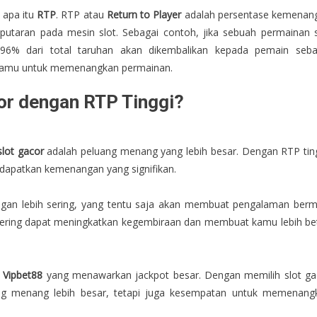
 apa itu
RTP
. RTP atau
Return to Player
adalah persentase kemenan
putaran pada mesin slot. Sebagai contoh, jika sebuah permainan s
 96% dari total taruhan akan dikembalikan kepada pemain seba
 kamu untuk memenangkan permainan.
or dengan RTP Tinggi?
slot gacor
adalah peluang menang yang lebih besar. Dengan RTP ting
dapatkan kemenangan yang signifikan.
gan lebih sering, yang tentu saja akan membuat pengalaman berm
sering dapat meningkatkan kegembiraan dan membuat kamu lebih be
i
Vipbet88
yang menawarkan jackpot besar. Dengan memilih slot ga
ang menang lebih besar, tetapi juga kesempatan untuk memenang