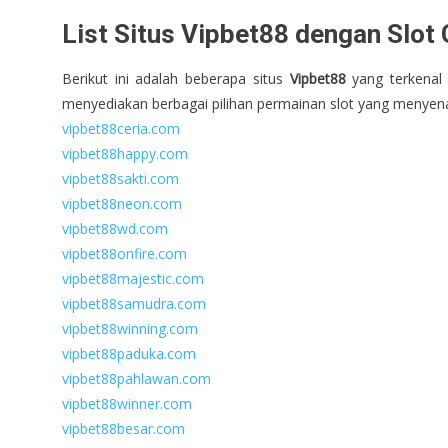
List Situs Vipbet88 dengan Slot
Berikut ini adalah beberapa situs
Vipbet88
yang terkenal 
menyediakan berbagai pilihan permainan slot yang menye
vipbet88ceria.com
vipbet88happy.com
vipbet88sakti.com
vipbet88neon.com
vipbet88wd.com
vipbet88onfire.com
vipbet88majestic.com
vipbet88samudra.com
vipbet88winning.com
vipbet88paduka.com
vipbet88pahlawan.com
vipbet88winner.com
vipbet88besar.com