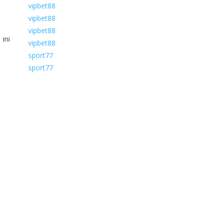
vipbet88
vipbet88
vipbet88
ini
vipbet88
sport77
sport77