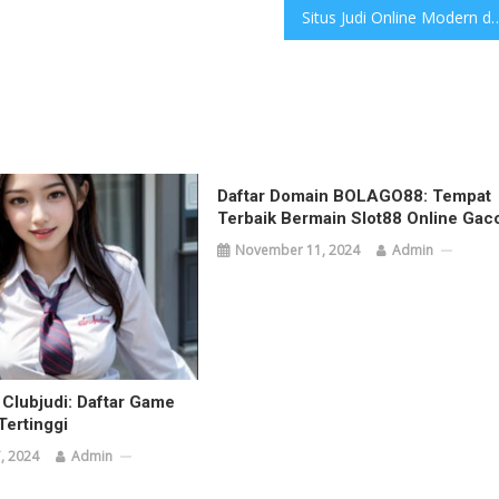
Situs Judi Online Modern dengan Sistem T
Daftar Domain BOLAGO88: Tempat
Terbaik Bermain Slot88 Online Gac
November 11, 2024
Admin
 Clubjudi: Daftar Game
ertinggi
, 2024
Admin