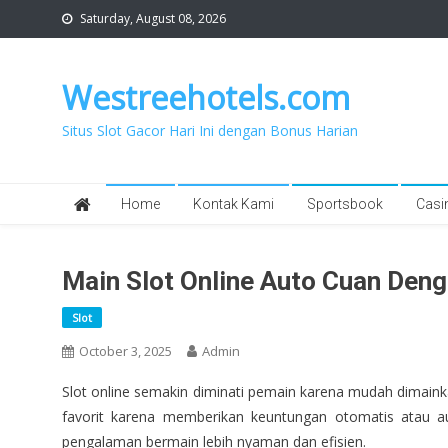
Skip
Saturday, August 08, 2026
to
content
Westreehotels.com
Situs Slot Gacor Hari Ini dengan Bonus Harian
Home
Kontak Kami
Sportsbook
Casi
Main Slot Online Auto Cuan Deng
Slot
October 3, 2025
Admin
Slot online semakin diminati pemain karena mudah dimain
favorit karena memberikan keuntungan otomatis atau a
pengalaman bermain lebih nyaman dan efisien.