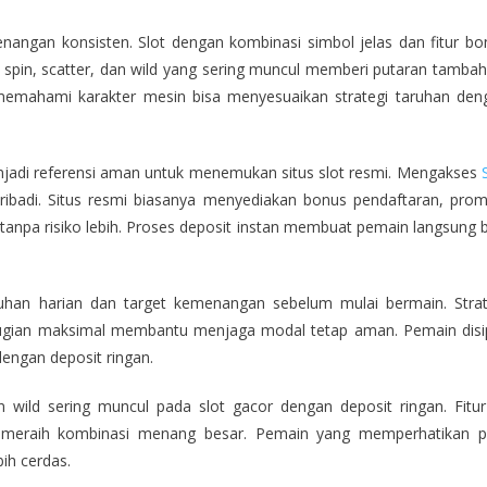
nangan konsisten. Slot dengan kombinasi simbol jelas dan fitur bo
in, scatter, dan wild yang sering muncul memberi putaran tambah
memahami karakter mesin bisa menyesuaikan strategi taruhan den
jadi referensi aman untuk menemukan situs slot resmi. Mengakses
badi. Situs resmi biasanya menyediakan bonus pendaftaran, prom
anpa risiko lebih. Proses deposit instan membuat pemain langsung b
aruhan harian dan target kemenangan sebelum mulai bermain. Strat
erugian maksimal membantu menjaga modal tetap aman. Pemain disip
engan deposit ringan.
 wild sering muncul pada slot gacor dengan deposit ringan. Fitur 
meraih kombinasi menang besar. Pemain yang memperhatikan p
ih cerdas.