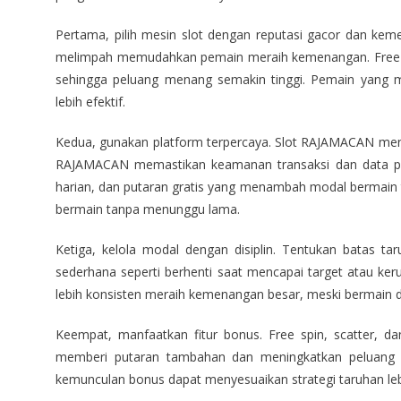
Pertama, pilih mesin slot dengan reputasi gacor dan keme
melimpah memudahkan pemain meraih kemenangan. Free sp
sehingga peluang menang semakin tinggi. Pemain yang 
lebih efektif.
Kedua, gunakan platform terpercaya. Slot RAJAMACAN men
RAJAMACAN memastikan keamanan transaksi dan data pri
harian, dan putaran gratis yang menambah modal bermain t
bermain tanpa menunggu lama.
Ketiga, kelola modal dengan disiplin. Tentukan batas t
sederhana seperti berhenti saat mencapai target atau k
lebih konsisten meraih kemenangan besar, meski bermain d
Keempat, manfaatkan fitur bonus. Free spin, scatter, dan
memberi putaran tambahan dan meningkatkan peluang 
kemunculan bonus dapat menyesuaikan strategi taruhan leb