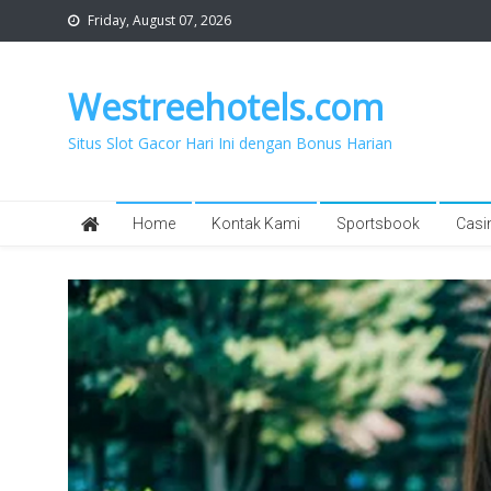
Skip
Friday, August 07, 2026
to
content
Westreehotels.com
Situs Slot Gacor Hari Ini dengan Bonus Harian
Home
Kontak Kami
Sportsbook
Casi