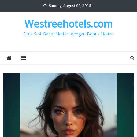
Skip
Sunday, August 09, 2026
to
content
Westreehotels.com
Situs Slot Gacor Hari Ini dengan Bonus Harian