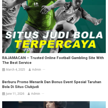
RAJAMACAN – Trusted Online Football Gambling Site With
The Best Service
March 4, 2025
Admin
Berburu Promo Menarik Dan Bonus Event Spesial Taruhan
Bola Di Situs Clubjudi
June 11, 2026
Admin