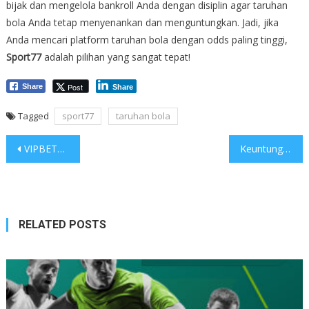
bijak dan mengelola bankroll Anda dengan disiplin agar taruhan
bola Anda tetap menyenankan dan menguntungkan. Jadi, jika
Anda mencari platform taruhan bola dengan odds paling tinggi,
Sport77
adalah pilihan yang sangat tepat!
Post
Share
Share
Tagged
sport77
taruhan bola
Post
VIPBET88: List Link Situs Taruhan Bola dengan Pembayaran Tercepat
Keuntungan Bermain Slot Gacor di Bolago88 yang Tidak Bisa Dilewatkan
navigation
RELATED POSTS