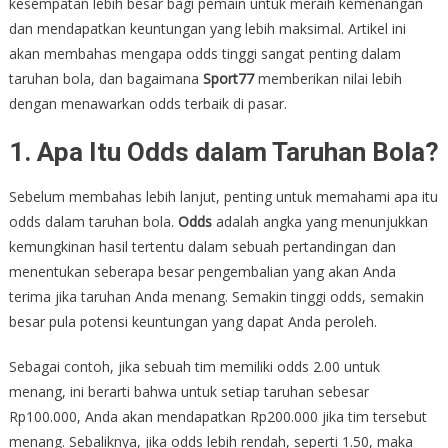
kesempatan lebih besar bagi pemain untuk meraih kemenangan
dan mendapatkan keuntungan yang lebih maksimal. Artikel ini
akan membahas mengapa odds tinggi sangat penting dalam
taruhan bola, dan bagaimana
Sport77
memberikan nilai lebih
dengan menawarkan odds terbaik di pasar.
1.
Apa Itu Odds dalam Taruhan Bola?
Sebelum membahas lebih lanjut, penting untuk memahami apa itu
odds dalam taruhan bola.
Odds
adalah angka yang menunjukkan
kemungkinan hasil tertentu dalam sebuah pertandingan dan
menentukan seberapa besar pengembalian yang akan Anda
terima jika taruhan Anda menang. Semakin tinggi odds, semakin
besar pula potensi keuntungan yang dapat Anda peroleh.
Sebagai contoh, jika sebuah tim memiliki odds 2.00 untuk
menang, ini berarti bahwa untuk setiap taruhan sebesar
Rp100.000, Anda akan mendapatkan Rp200.000 jika tim tersebut
menang. Sebaliknya, jika odds lebih rendah, seperti 1.50, maka