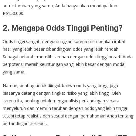
untuk taruhan yang sama, Anda hanya akan mendapatkan
Rp150.000.
2.
Mengapa Odds Tinggi Penting?
Odds tinggi sangat menguntungkan karena memberikan imbal
hasil yang lebih besar dibandingkan odds yang lebih rendah.
Sebagai petaruh, memilih taruhan dengan odds tinggi berarti Anda
berpotensi meraih keuntungan yang lebih besar dengan modal
yang sama.
Namun, penting untuk diingat bahwa odds yang tinggi juga
biasanya datang dengan tingkat risiko yang lebih tinggi. Oleh
karena itu, penting untuk menganalisis pertandingan secara
menyeluruh dan memilih taruhan dengan odds yang lebih tinggi
tetapi tetap realistis dan sesuai dengan pemahaman Anda tentang
pertandingan tersebut.