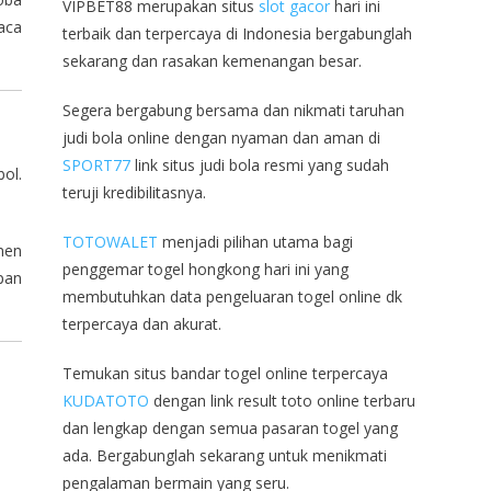
VIPBET88 merupakan situs
slot gacor
hari ini
aca
terbaik dan terpercaya di Indonesia bergabunglah
sekarang dan rasakan kemenangan besar.
Segera bergabung bersama dan nikmati taruhan
judi bola online dengan nyaman dan aman di
SPORT77
link situs judi bola resmi yang sudah
ol.
teruji kredibilitasnya.
TOTOWALET
menjadi pilihan utama bagi
men
penggemar togel hongkong hari ini yang
pan
membutuhkan data pengeluaran togel online dk
terpercaya dan akurat.
Temukan situs bandar togel online terpercaya
KUDATOTO
dengan link result toto online terbaru
dan lengkap dengan semua pasaran togel yang
ada. Bergabunglah sekarang untuk menikmati
pengalaman bermain yang seru.