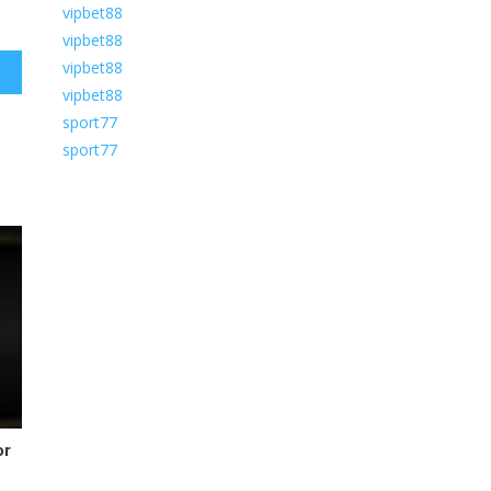
vipbet88
vipbet88
vipbet88
vipbet88
sport77
sport77
or