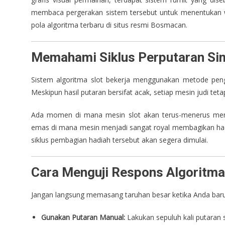
membaca pergerakan sistem tersebut untuk menentukan w
pola algoritma terbaru di situs resmi Bosmacan.
Memahami Siklus Perputaran Sim
Sistem algoritma slot bekerja menggunakan metode pen
Meskipun hasil putaran bersifat acak, setiap mesin judi tet
Ada momen di mana mesin slot akan terus-menerus men
emas di mana mesin menjadi sangat royal membagikan ha
siklus pembagian hadiah tersebut akan segera dimulai.
Cara Menguji Respons Algoritma
Jangan langsung memasang taruhan besar ketika Anda baru
Gunakan Putaran Manual:
Lakukan sepuluh kali putaran 