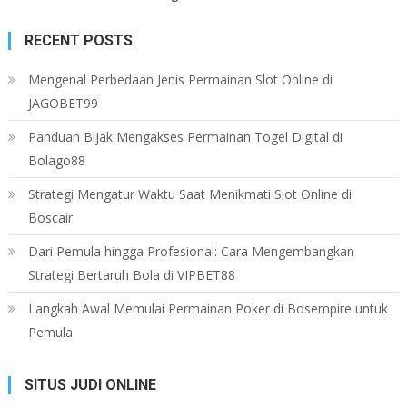
RECENT POSTS
Mengenal Perbedaan Jenis Permainan Slot Online di
JAGOBET99
Panduan Bijak Mengakses Permainan Togel Digital di
Bolago88
Strategi Mengatur Waktu Saat Menikmati Slot Online di
Boscair
Dari Pemula hingga Profesional: Cara Mengembangkan
Strategi Bertaruh Bola di VIPBET88
Langkah Awal Memulai Permainan Poker di Bosempire untuk
Pemula
SITUS JUDI ONLINE