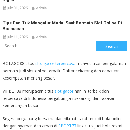
July 31, 2026
Admin
Tips Dan Trik Mengatur Modal Saat Bermain Slot Online Di
Bosmacan
July 11, 2026
Admin
Search
for:
BOLAGO88 situs
slot gacor terpercaya
menyediakan pengalaman
bermain judi slot online terbaik. Daftar sekarang dan dapatkan
kesempatan menang besar.
VIPBET88 merupakan situs
slot gacor
hari ini terbaik dan
terpercaya di Indonesia bergabunglah sekarang dan rasakan
kemenangan besar.
Segera bergabung bersama dan nikmati taruhan judi bola online
dengan nyaman dan aman di
SPORT77
link situs judi bola resmi