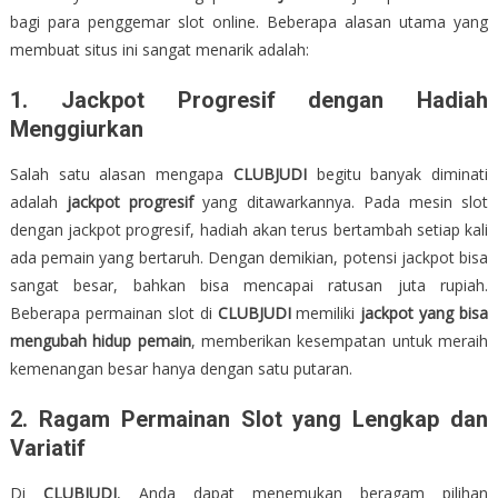
bagi para penggemar slot online. Beberapa alasan utama yang
membuat situs ini sangat menarik adalah:
1.
Jackpot Progresif dengan Hadiah
Menggiurkan
Salah satu alasan mengapa
CLUBJUDI
begitu banyak diminati
adalah
jackpot progresif
yang ditawarkannya. Pada mesin slot
dengan jackpot progresif, hadiah akan terus bertambah setiap kali
ada pemain yang bertaruh. Dengan demikian, potensi jackpot bisa
sangat besar, bahkan bisa mencapai ratusan juta rupiah.
Beberapa permainan slot di
CLUBJUDI
memiliki
jackpot yang bisa
mengubah hidup pemain
, memberikan kesempatan untuk meraih
kemenangan besar hanya dengan satu putaran.
2.
Ragam Permainan Slot yang Lengkap dan
Variatif
Di
CLUBJUDI
, Anda dapat menemukan beragam pilihan