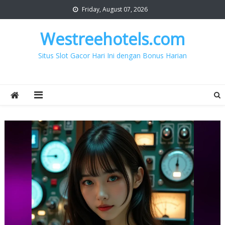
Skip
Friday, August 07, 2026
to
content
Westreehotels.com
Situs Slot Gacor Hari Ini dengan Bonus Harian