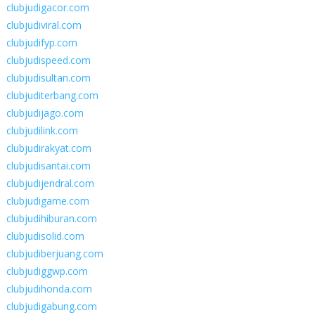
clubjudigacor.com
clubjudiviral.com
clubjudifyp.com
clubjudispeed.com
clubjudisultan.com
clubjuditerbang.com
clubjudijago.com
clubjudilink.com
clubjudirakyat.com
clubjudisantai.com
clubjudijendral.com
clubjudigame.com
clubjudihiburan.com
clubjudisolid.com
clubjudiberjuang.com
clubjudiggwp.com
clubjudihonda.com
clubjudigabung.com